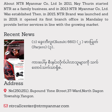
About NTR Myanmar Co., Ltd In 2011, Nay Thurin started
NTR as a family business, and in 2013 NTR Myanmar Co., Ltd.
Was established Then, in 2015, NTR Brand was launched and
in 2019, it opened its first branch office in Mandalay to
provide better services in line with the growing market.
Recent News
(၁) ခွေးဘီလူး(Suzuki 660) (၂ ) ဖားပြုတ်
(Parjero) (၃)...
ကားပေါ်မှ စီးနှင်းလိုက်ပါလာသူများကို သက်
တောင်သက်သာရှိစ...
Address
No(250,251), Supound Yone Street,37-Ward,North Dagon
Township,Yangon.
ntrcallcenter@ntrmyanmar.com