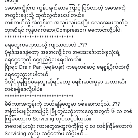
ပဲပေါ့။
အအေးကွိုင်က ကွန်ပရက်ဆာကြောင့် ဖြစ်လာတဲ့ အအေးကို
အတွင်းခန်းသို့ ထုတ်လွှတ်ပေးပါတယ်။
တစ်ကယ်လို့ အဲကွန်းက အလုပ်လုပ်နေပြီး လေအေးမထွက်ခဲ့
ဘူးဆိုရင် ကွန်ပရက်ဆာ(Compressor) မကောင်းလို့ပါပဲ။
****************************
ရေတွေက‌ရောဘာလို့ ကျလာတာလဲ...???
ပုံမှန်အနေနဲ့တော့ အအေးကွိုင်က အအေးခန်းတစ်ခုလုံးရဲ့
ရေငွေ့တွေကို ငွေ့ရည်ဖွဲ့ပေးရပါတယ်။
ပြီးရင် Drain Pan (ရေခံဗန်း) ကနေတစ်ဆင့် ရေစွန့်ပိုက်ထဲကို
ရေတွေသွားရပါတယ်။
ဒီလိုပုံမှန်ဖြစ်မနေဘူးဆိုရင်တော့ ရေစီးဆင်းမှုမှာ အတားဆီး
တစ်ခုရှိနေလို့ပါပဲ။
****************************
မိမိကားအဲကွန်းကို ဘယ်ချိန်တွေမှာ စစ်ဆေးသင့်လဲ...???
အကြမ်းမျဉ်းအားဖြင့် မြို့တွင်းသုံးကားတွေအတွက် ၆ လ တစ်
ကြိမ်လောက် Servicing လုပ်သင့်ပါတယ်။
အဝေးပြေးသုံး ကားတွေအတွက်ကိုကြ ၄ လ တစ်ကြိမ်‌လောက်
Servicing လုပ်မှ သင့်‌တော်ပါလိမ့်မယ်....