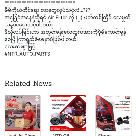
*****************************
မိမိကိုယ်တိုင်‌ရော ဘာတွေလုပ်သင့်လဲ...???
အခြေခံအနေနဲ့ဆိုရင် Air Filter ကို (၂) ပတ်တစ်ကြိမ် လေမှုတ်
သန့်စင်ပေးသင့်ပါတယ်။
ဒီလိုလုပ်ခြင်းဟာ အတွင်းခန်းလေထွက်အားကိုပိုမိုကောင်းမွန်
စေပြီ ကြာရှည်ခံစေမှာပဲဖြစ်ပါတယ်။
လေးစားစွာဖြင့်
#NTR_AUTO_PARTS
Related News
Just-In-Time
NTR Oil
Shock