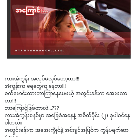
ကားအဲကွန်း အလုပ်မလုပ်‌တော့တာ!!!
အဲကွန်းက ရေတွေကျနေတာ!!!‌
စက်မောင်းထားတာကြာနေပေမယ့် အတွင်းခန်းက အေးမလာ
တာ!!!
ဘာကြောင့်ဖြစ်တာလဲ...???
ကားအဲကွန်းစနစ်မှာ အခြေခံအနေနဲ့ အစိတ်ပိုင်း (၂) ခုပါဝင်နေ
ပါတယ်။
အတွင်းခန်းက အအေးကွိုင်နဲ့ အင်ဂျင်အပြင်က ကွန်ပရက်ဆာ