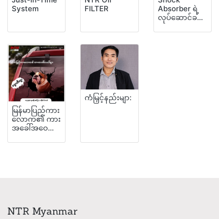
System
FILTER
Absorber ရဲ့
လုပ်‌ဆောင်ခ...
ကံမြှင့်နည်းမျာ:
မြန်မာပြည်ကား
လောက၏ ကား
အခေါ်အဝေ...
NTR Myanmar