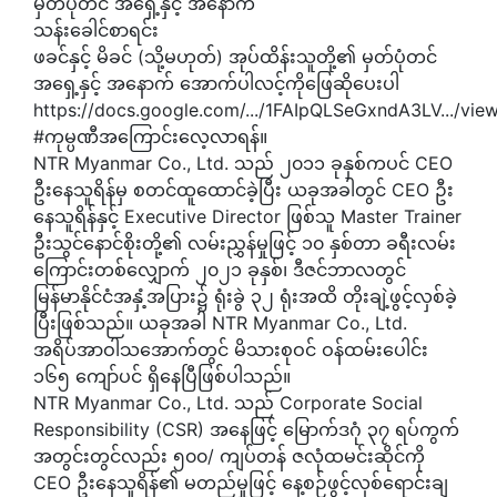
မှတ်ပုံတင် အရှေ့နှင့် အနောက်
သန်းခေါင်စာရင်း
ဖခင်နှင့် မိခင် (သို့မဟုတ်) အုပ်ထိန်းသူတို့၏ မှတ်ပုံတင်
အရှေ့နှင့် အနောက် အောက်ပါလင့်ကိုဖြေဆိုပေးပါ
https://docs.google.com/.../1FAIpQLSeGxndA3LV.../view
#ကုမ္ပဏီအကြောင်းလေ့လာရန်။
NTR Myanmar Co., Ltd. သည် ၂၀၁၁ ခုနှစ်ကပင် CEO
ဦးနေသူရိန်မှ စတင်ထူထောင်ခဲ့ပြီး ယခုအခါတွင် CEO ဦး
နေသူရိန်နှင့် Executive Director ဖြစ်သူ Master Trainer
ဦးသွင်နောင်စိုးတို့၏ လမ်းညွှန်မှုဖြင့် ၁၀ နှစ်တာ ခရီးလမ်း
ကြောင်းတစ်လျှောက် ၂၀၂၁ ခုနှစ်၊ ဒီဇင်ဘာလတွင်
မြန်မာနိုင်ငံအနှံ့အပြား၌ ရုံးခွဲ ၃၂ ရုံးအထိ တိုးချဲ့ဖွင့်လှစ်ခဲ့
ပြီးဖြစ်သည်။ ယခုအခါ NTR Myanmar Co., Ltd.
အရိပ်အာဝါသအောက်တွင် မိသားစုဝင် ဝန်ထမ်းပေါင်း
၁၆၅ ကျော်ပင် ရှိနေပြီဖြစ်ပါသည်။
NTR Myanmar Co., Ltd. သည် Corporate Social
Responsibility (CSR) အနေဖြင့် မြောက်ဒဂုံ ၃၇ ရပ်ကွက်
အတွင်းတွင်လည်း ၅၀၀/ ကျပ်တန် ဇလုံထမင်းဆိုင်ကို
CEO ဦးနေသူရိန်၏ မတည်မှုဖြင့် နေ့စဉ်ဖွင့်လှစ်ရောင်းချ