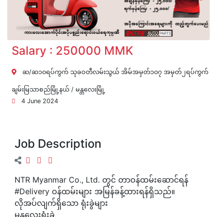
Salary : 250000 MMK
ဆ/ဆ၁၀ရပ်ကွက် သုခဝတီလမ်းသွယ် အိမ်အမှတ်၁၀၇ အမှတ်၂ရပ်ကွက်
ချမ်းမြသာစည်မြို့နယ် / မန္တလေးမြို့
4 June 2024
Job Description
NTR Myanmar Co., Ltd. တွင် တာဝန်ထမ်းဆောင်ရန်
#Delivery ဝန်ထမ်းများ အမြန်ခန့်ထားရန်ရှိသည်။
လိုအပ်လျက်ရှိသော ရုံးခွဲများ
မန္တလေးရုံးခွဲ