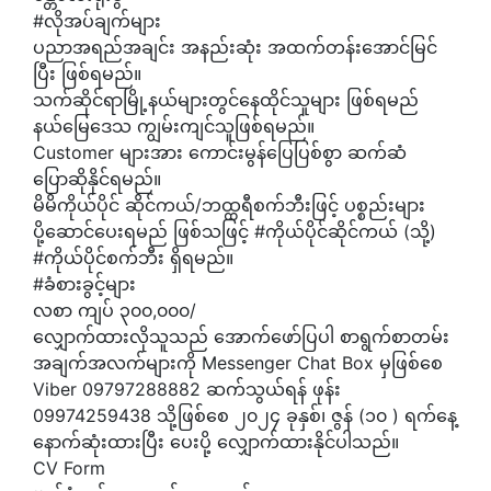
#လိုအပ်ချက်များ
ပညာအရည်အချင်း အနည်းဆုံး အထက်တန်းအောင်မြင်
ပြီး ဖြစ်ရမည်။
သက်ဆိုင်ရာမြို့နယ်များတွင်နေထိုင်သူများ ဖြစ်ရမည်
နယ်မြေဒေသ ကျွမ်းကျင်သူဖြစ်ရမည်။
Customer များအား ကောင်းမွန်ပြေပြစ်စွာ ဆက်ဆံ
ပြောဆိုနိုင်ရမည်။
မိမိကိုယ်ပိုင် ဆိုင်ကယ်/ဘထ္ထရီစက်ဘီးဖြင့် ပစ္စည်းများ
ပို့ဆောင်ပေးရမည် ဖြစ်သဖြင့် #ကိုယ်ပိုင်ဆိုင်ကယ် (သို့)
#ကိုယ်ပိုင်စက်ဘီး ရှိရမည်။
#ခံစားခွင့်များ
လစာ ကျပ် ၃၀၀,၀၀၀/
လျှောက်ထားလိုသူသည် အောက်ဖော်ပြပါ စာရွက်စာတမ်း
အချက်အလက်များကို Messenger Chat Box မှဖြစ်စေ
Viber 09797288882 ဆက်သွယ်ရန် ဖုန်း
09974259438 သို့ဖြစ်စေ ၂၀၂၄ ခုနှစ်၊ ဇွန် (၁၀ ) ရက်နေ့
နောက်ဆုံးထားပြီး ပေးပို့ လျှောက်ထားနိုင်ပါသည်။
CV Form